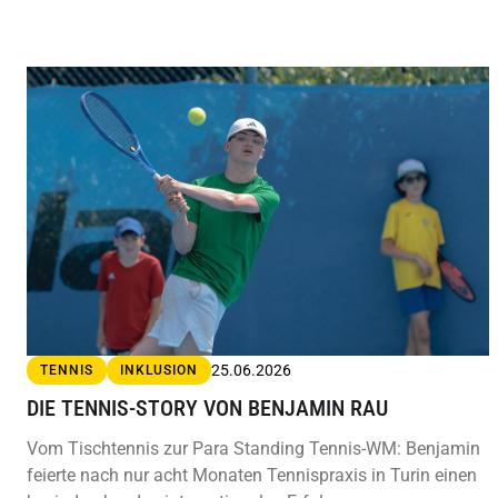
25.06.2026
TENNIS
INKLUSION
DIE TENNIS-STORY VON BENJAMIN RAU
Vom Tischtennis zur Para Standing Tennis-WM: Benjamin
feierte nach nur acht Monaten Tennispraxis in Turin einen