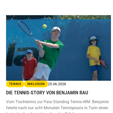
25.06.2026
TENNIS
INKLUSION
DIE TENNIS-STORY VON BENJAMIN RAU
Vom Tischtennis zur Para Standing Tennis-WM: Benjamin
feierte nach nur acht Monaten Tennispraxis in Turin einen