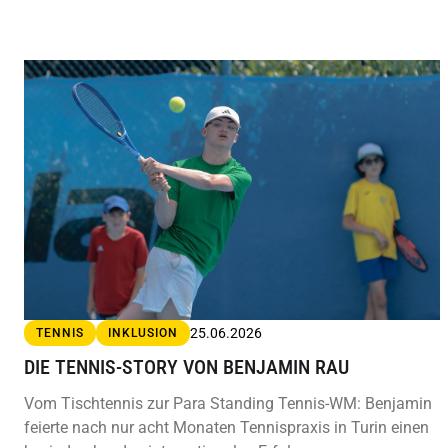
25.06.2026
TENNIS
INKLUSION
DIE TENNIS-STORY VON BENJAMIN RAU
Vom Tischtennis zur Para Standing Tennis-WM: Benjamin
feierte nach nur acht Monaten Tennispraxis in Turin einen