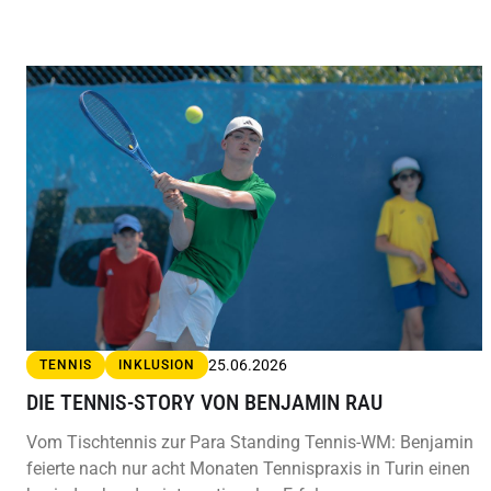
25.06.2026
TENNIS
INKLUSION
DIE TENNIS-STORY VON BENJAMIN RAU
Vom Tischtennis zur Para Standing Tennis-WM: Benjamin
feierte nach nur acht Monaten Tennispraxis in Turin einen