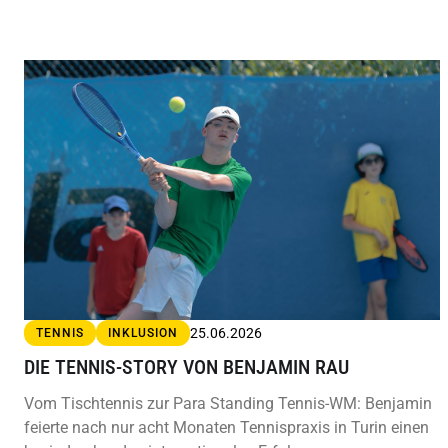
25.06.2026
TENNIS
INKLUSION
DIE TENNIS-STORY VON BENJAMIN RAU
Vom Tischtennis zur Para Standing Tennis-WM: Benjamin
feierte nach nur acht Monaten Tennispraxis in Turin einen