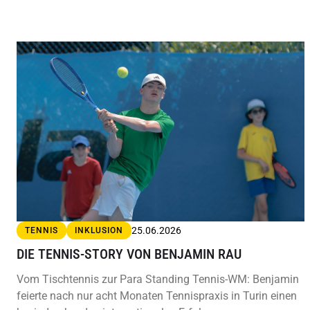
25.06.2026
TENNIS
INKLUSION
DIE TENNIS-STORY VON BENJAMIN RAU
Vom Tischtennis zur Para Standing Tennis-WM: Benjamin
feierte nach nur acht Monaten Tennispraxis in Turin einen