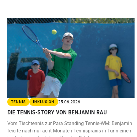
25.06.2026
TENNIS
INKLUSION
DIE TENNIS-STORY VON BENJAMIN RAU
Vom Tischtennis zur Para Standing Tennis-WM: Benjamin
feierte nach nur acht Monaten Tennispraxis in Turin einen